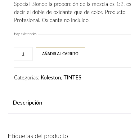
Special Blonde la proporción de la mezcla es 1:2, es
decir el doble de oxidante que de color. Producto
Profesional. Oxidante no incluido.
Hay existencias
Tinte
AÑADIR AL CARRITO
WELLA
KOLESTON
PERFECT
Categorías:
Koleston
,
TINTES
Vibrant
Reds
55/66
Descripción
Castaño
Claro
Violeta
Intenso
Etiquetas del producto