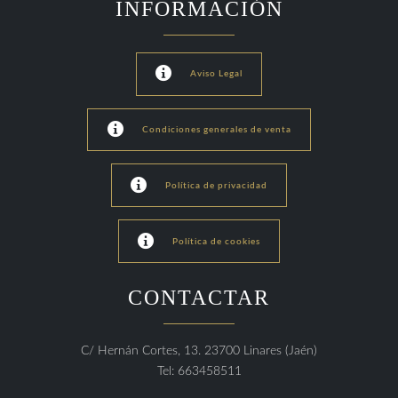
INFORMACIÓN

Aviso Legal

Condiciones generales de venta

Política de privacidad

Política de cookies
CONTACTAR
C/ Hernán Cortes, 13. 23700 Linares (Jaén)
Tel: 663458511