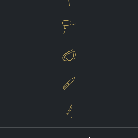



