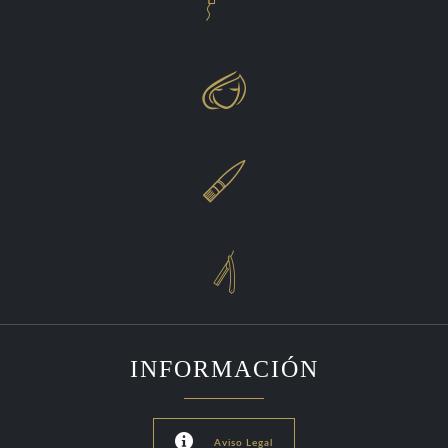



INFORMACIÓN

Aviso Legal