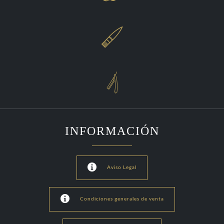


INFORMACIÓN

Aviso Legal

Condiciones generales de venta