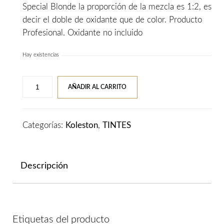
Special Blonde la proporción de la mezcla es 1:2, es
decir el doble de oxidante que de color. Producto
Profesional. Oxidante no incluido
Hay existencias
Tinte
AÑADIR AL CARRITO
WELLA
KOLESTON
PERFECT
Categorías:
Koleston
,
TINTES
Vibrant
Reds
77/43
Descripción
Rubio
Mediano
Cobrizo
Dorado
Etiquetas del producto