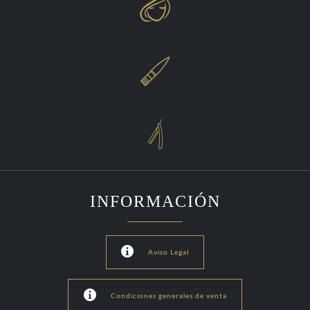



INFORMACIÓN

Aviso Legal

Condiciones generales de venta