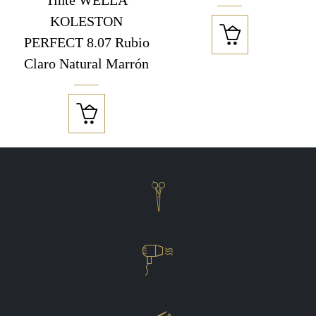
Tinte WELLA
KOLESTON

PERFECT 8.07 Rubio
Claro Natural Marrón


