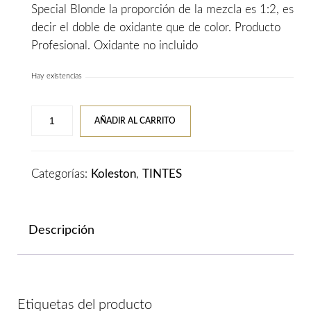
Special Blonde la proporción de la mezcla es 1:2, es
decir el doble de oxidante que de color. Producto
Profesional. Oxidante no incluido
Hay existencias
Tinte
AÑADIR AL CARRITO
WELLA
KOLESTON
PERFECT
Categorías:
Koleston
,
TINTES
12/1
Superaclarante
Rubio
Descripción
Ceniza
cantidad
Etiquetas del producto