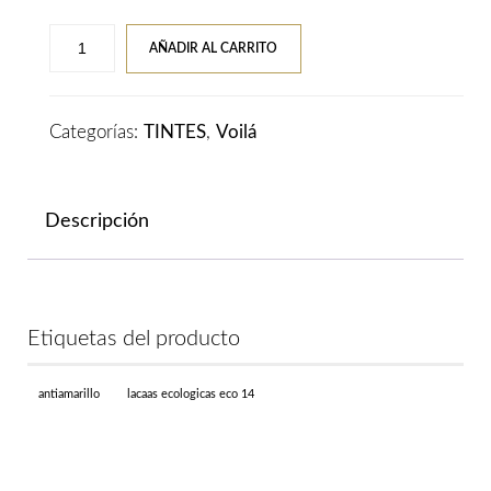
Tinte
AÑADIR AL CARRITO
VOILA
3C
INTENSE
Categorías:
TINTES
,
Voilá
INTERCOSMO
Tonos
Metallic
Descripción
#.92
Graphete
Silver
cantidad
Etiquetas del producto
antiamarillo
lacaas ecologicas eco 14