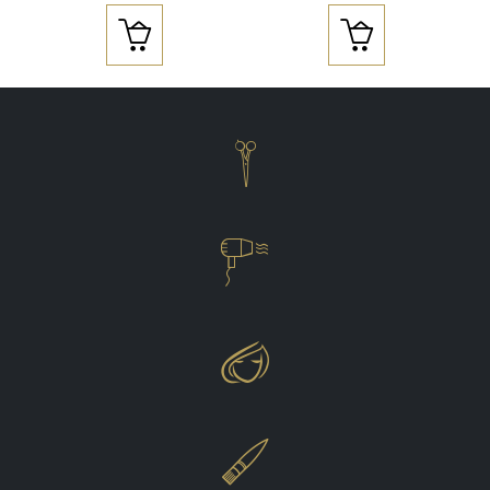





