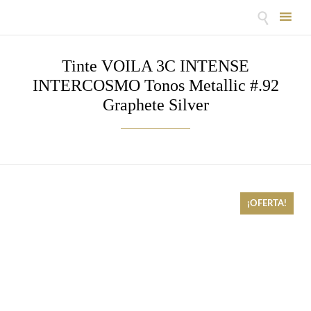

Skip
to
Tinte VOILA 3C INTENSE
content
INTERCOSMO Tonos Metallic #.92
Graphete Silver
¡OFERTA!