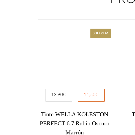

¡OFERTA!
INFORMACIÓN

Aviso Legal
13,90
€
11,50
€

Condiciones generales de venta
Tinte WELLA KOLESTON
T
PERFECT 6.7 Rubio Oscuro

Política de privacidad
Marrón