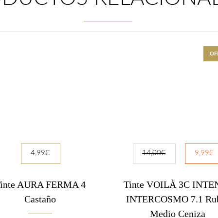


¡OF
CONTACTAR
C/ Hernán Cortes, 13. 23700 Linares (Jaén)
4,99
€
14,00
€
9,99
€
Tel: 663458511
copebelinares@yahoo.es
inte AURA FERMA 4
Tinte VOILÀ 3C INTE
Castaño
INTERCOSMO 7.1 Ru
Medio Ceniza