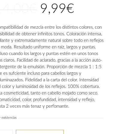
14,00
€
9,99
€
El
El
precio
precio
original
actual
era:
es:
mpatibilidad de mezcla entre los distintos colores, con
14,00€.
9,99€.
sibilidad de obtener infinitos tonos. Coloración intensa,
illante y extremadamente natural sobre todo en reflejos
 moda. Resultado uniforme en raíz, largos y puntas.
cluso cuando los largos y puntas estén en unos tonos
s claros. Facilidad de aclarado, gracias a la acción auto-
tergente de la emulsión. Proporción de mezcla 1 : 1:5
e es sufciente incluso para cabellos largos y
luminazados. Fidelidad a la carta del color. Intensidad
l color y luminosidad de los reflejos. 100% cobertura.
ta cosmeticidad, tanto en cabello mojado como seco.
omaticidad, color, profundidad, intensidad y reflejo,
sta 2 veces más tenaz y perfomante.
 existencias
te