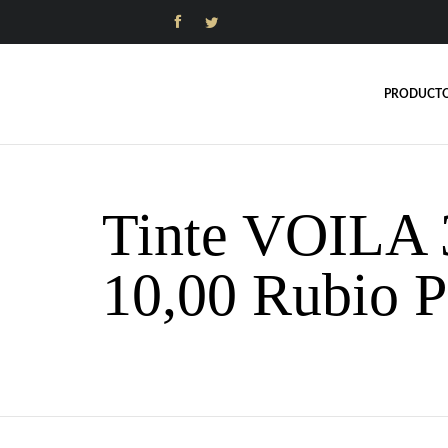


PRODUCT
Tinte VOIL
10,00 Rubio P