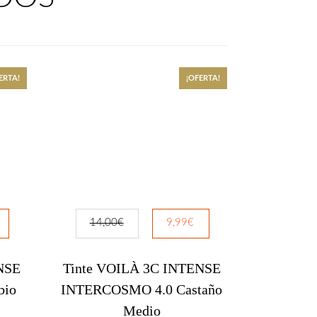


ERTA!
¡OFERTA!
NUESTROS PRODUCTOS

Productos Nuevos
14,00
€
9,99
€

Productos oferta
NSE
Tinte VOILÀ 3C INTENSE
bio
INTERCOSMO 4.0 Castaño

Productos más vendidos
Medio