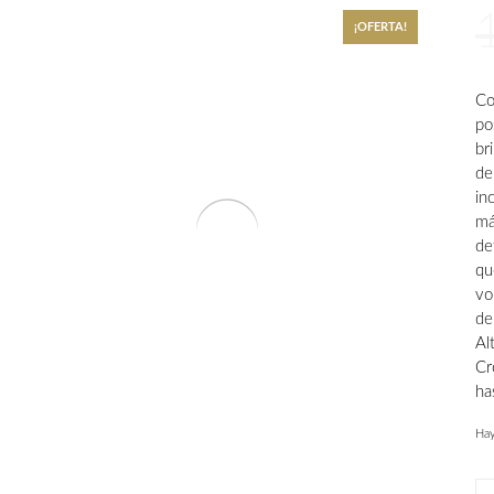
¡OFERTA!
Co
po
br
de
in
má
de
qu
vo
de
Al
Cr
ha
Hay
Tin