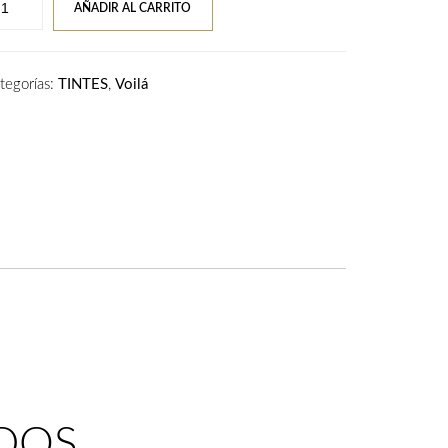
AÑADIR AL CARRITO
ILA
TENSE
tegorías:
TINTES
,
Voilá
TERCOSMO
,00
bio
tino
iterraneo
tidad
DOS