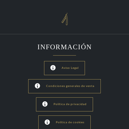

INFORMACIÓN

Aviso Legal

Condiciones generales de venta

Política de privacidad

Política de cookies