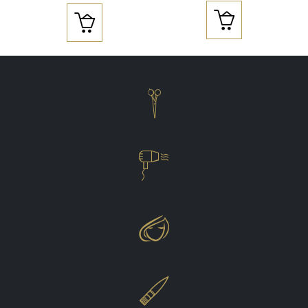





