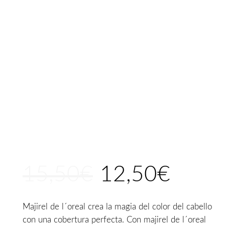
15,50
€
12,50
€
El
El
precio
precio
original
actual
Majirel de l´oreal crea la magia del color del cabello
era:
es:
con una cobertura perfecta. Con majirel de l´oreal
15,50€.
12,50€.