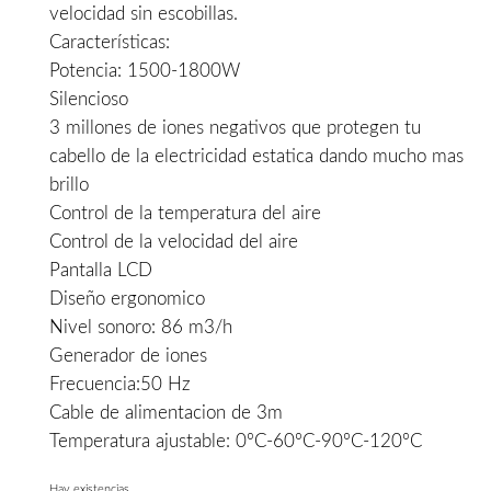
velocidad sin escobillas.
199,00€.
155,00
Características:
Potencia: 1500-1800W
Silencioso
3 millones de iones negativos que protegen tu
cabello de la electricidad estatica dando mucho mas
brillo
Control de la temperatura del aire
Control de la velocidad del aire
Pantalla LCD
Diseño ergonomico
Nivel sonoro: 86 m3/h
Generador de iones
Frecuencia:50 Hz
Cable de alimentacion de 3m
Temperatura ajustable: 0ºC-60ºC-90ºC-120ºC
Hay existencias