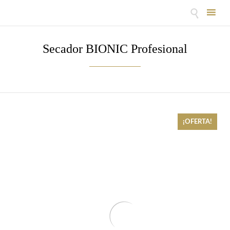

Skip
to
Secador BIONIC Profesional
content
¡OFERTA!