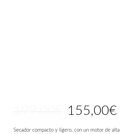
199,00
€
155,00
€
El
El
precio
precio
original
actual
Secador compacto y ligero, con un motor de alta
era:
es: