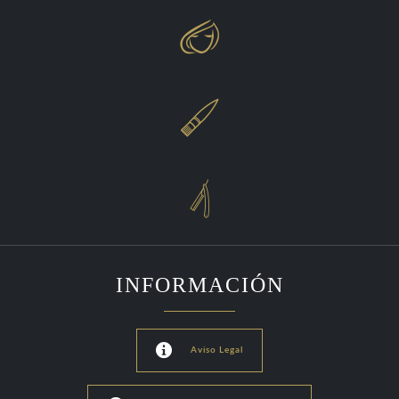



INFORMACIÓN

Aviso Legal