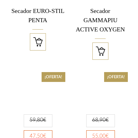
Secador EURO-STIL
Secador
PENTA
GAMMAPIU
ACTIVE OXYGEN


¡OFERTA!
¡OFERTA!
59,80
€
68,90
€
47,50
€
55,00
€