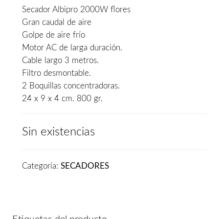
Secador Albipro 2000W flores
era:
es:
Gran caudal de aire
69,00€.
55,90€.
Golpe de aire frío
Motor AC de larga duración.
Cable largo 3 metros.
Filtro desmontable.
2 Boquillas concentradoras.
24 x 9 x 4 cm. 800 gr.
Sin existencias
Categoría:
SECADORES