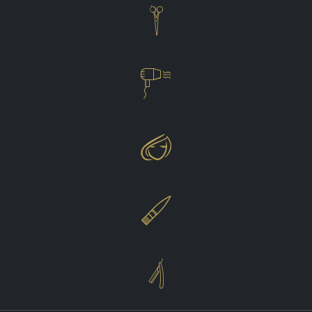




