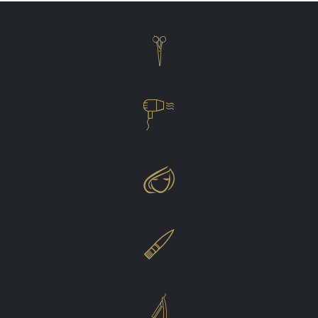




