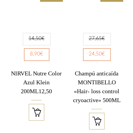
14,50
€
27,65
€
8,90
€
24,50
€
NIRVEL Nutre Color
Champú anticaída
Azul Klein
MONTIBELLO
200ML12,50
«Hair- loss control
cryoactive» 500ML

