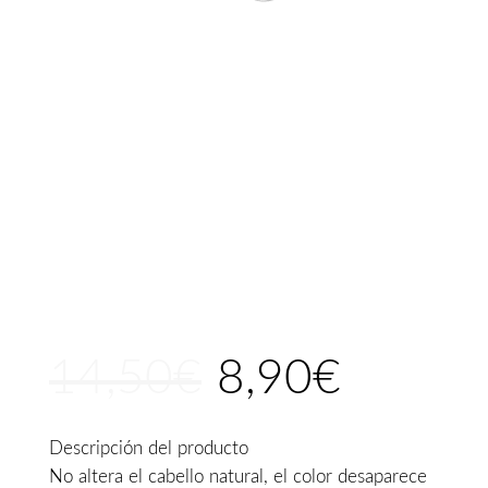
14,50
€
8,90
€
El
El
precio
precio
original
actual
Descripción del producto
era:
es:
No altera el cabello natural, el color desaparece
14,50€.
8,90€.