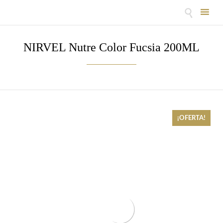

Skip
to
NIRVEL Nutre Color Fucsia 200ML
content
¡OFERTA!