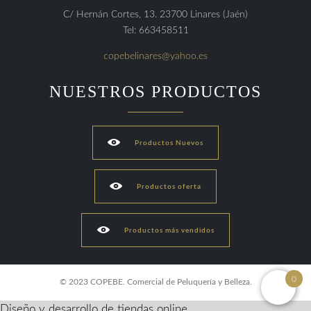
C/ Hernán Cortes, 13. 23700 Linares (Jaén)
Tel: 663458511
copebelinares@yahoo.es
NUESTROS PRODUCTOS

Productos Nuevos

Productos oferta

Productos más vendidos
0
© 2023 COPEBE. Comercial de Peluquería y Belleza.
Diseño y desarrollo de tiendas online