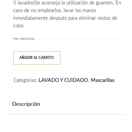
5 lavados)Se aconseja la utilización de guantes. En
caso de no emplearlos, lavar las manos
inmediatamente después para eliminar restos de
color.
Hay existencias
NIRVEL
AÑADIR AL CARRITO
Nutre
Color
Fucsia
Categorías:
LAVADO Y CUIDADO
,
Mascarillas
200ML
cantidad
Descripción