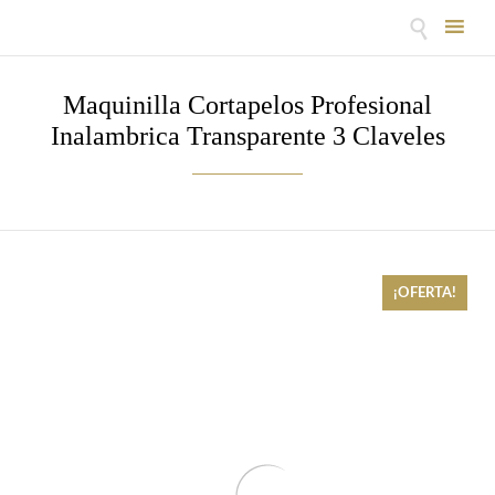

Skip
to
Maquinilla Cortapelos Profesional
content
Inalambrica Transparente 3 Claveles
¡OFERTA!