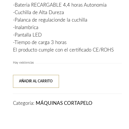
-Bateria RECARGABLE 4,4 horas Autonomia
79,00€.
55,00€.
-Cuchilla de Alta Dureza
-Palanca de regulacionde la cuchilla
-Inalambrica
-Pantalla LED
-Tiempo de carga 3 horas
El producto cumple con el certificado CE/ROHS
Hay existencias
Maquinilla
AÑADIR AL CARRITO
Cortapelos
Profesional
Inalambrica
Categoría:
MÁQUINAS CORTAPELO
Transparente
3
Claveles