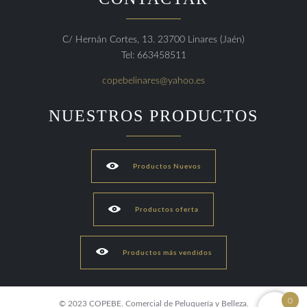
C/ Hernán Cortes, 13. 23700 Linares (Jaén)
Tel: 663458511
copebelinares@yahoo.es
NUESTROS PRODUCTOS

Productos Nuevos

Productos oferta

Productos más vendidos
0
© 2023 COPEBE. Comercial de Peluquería y Belleza.