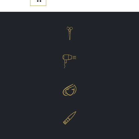



