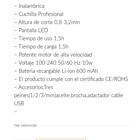
– Inalambrica
era:
es:
– Cuchilla Profesional
97,00€.
75,00€.
– Altura de corte 0,8-3,2mm
– Pantalla LED
– Tiempo de uso 1,5h
– Tiempo de carga 1,5h
– Potente motor de alta velocidad
– Voltaje 100-240 50/60 Hz 10w
– Bateria recargable Li-ion 600 mAh
– El producto cumple con el certificado CE/ROHS
– Accesorios:Tres
peines(1/2/3/mm)aceite,brocha,adactador cable
USB
–
Hay existencias