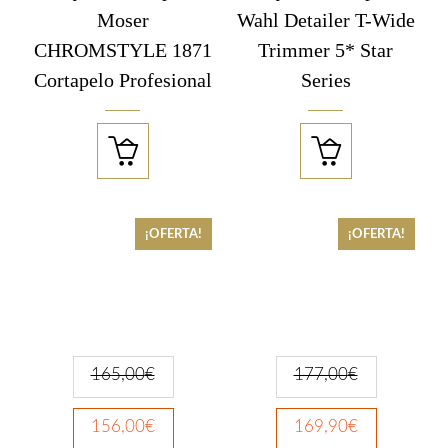
Moser
Wahl Detailer T-Wide
CHROMSTYLE 1871
Trimmer 5* Star
Cortapelo Profesional
Series


¡OFERTA!
¡OFERTA!
165,00
€
177,00
€
156,00
€
169,90
€