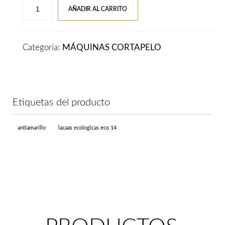
Maquina
AÑADIR AL CARRITO
Cortapelos
3
Claveles
Categoría:
MÁQUINAS CORTAPELO
Patillera
CORDLESS
TRIMMER
Pantalla
Etiquetas del producto
LED
cantidad
antiamarillo
lacaas ecologicas eco 14