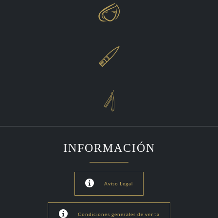



INFORMACIÓN

Aviso Legal

Condiciones generales de venta