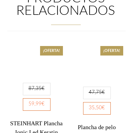
RELACIONADOS
¡OFERTA!
¡OFERTA!
87,35
€
47,75
€
59,99
€
35,50
€
STEINHART Plancha
Plancha de pelo
Ionic Led Keratin