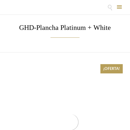

Skip
to
GHD-Plancha Platinum + White
content
¡OFERTA!