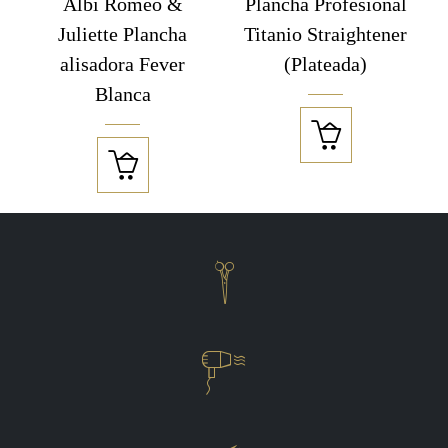
Albi Romeo &
Plancha Profesional
Juliette Plancha
Titanio Straightener
alisadora Fever
(Plateada)
Blanca



