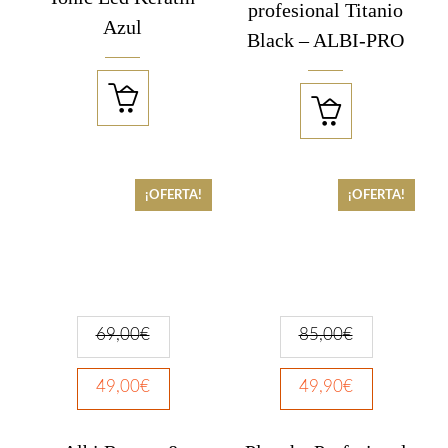
profesional Titanio
Azul
Black – ALBI-PRO


¡OFERTA!
¡OFERTA!
69,00
€
85,00
€
49,00
€
49,90
€