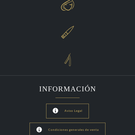



INFORMACIÓN

Aviso Legal

Condiciones generales de venta