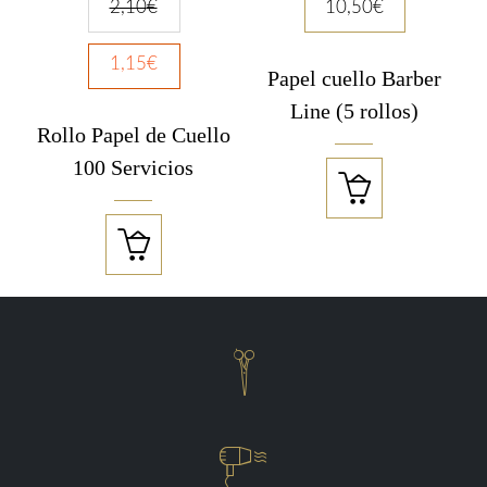
2,10
€
10,50
€
1,15
€
Papel cuello Barber
Line (5 rollos)
Rollo Papel de Cuello
100 Servicios



