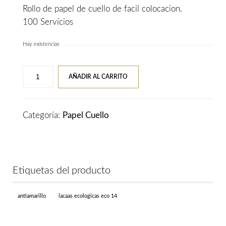
Rollo de papel de cuello de facil colocacion.
13,50€.
11,50€.
100 Servicios
Hay existencias
Eurostil
AÑADIR AL CARRITO
Rollo
Papel
Cuello
Categoría:
Papel Cuello
100
Servicios
(
5
Etiquetas del producto
Rollos
)
antiamarillo
lacaas ecologicas eco 14
cantidad