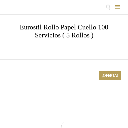

Skip
to
Eurostil Rollo Papel Cuello 100
content
Servicios ( 5 Rollos )
¡OFERTA!