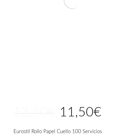
13,50
€
11,50
€
El
El
precio
precio
original
actual
Eurostil Rollo Papel Cuello 100 Servicios
era:
es: