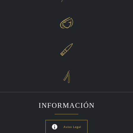



INFORMACIÓN

Aviso Legal