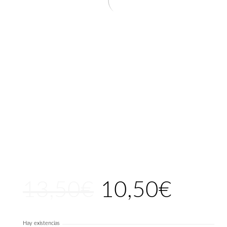
13,50
€
10,50
€
El
El
precio
precio
original
actual
Hay existencias
era:
es: