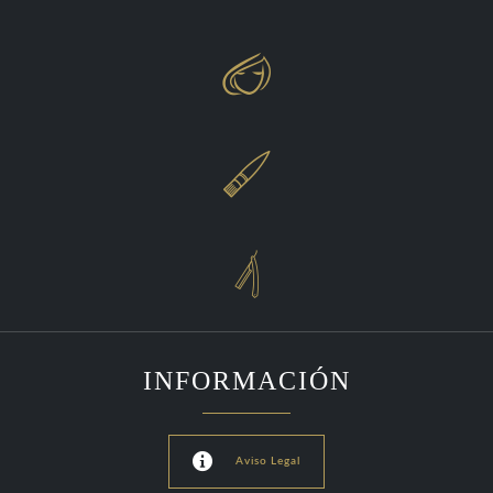



INFORMACIÓN

Aviso Legal