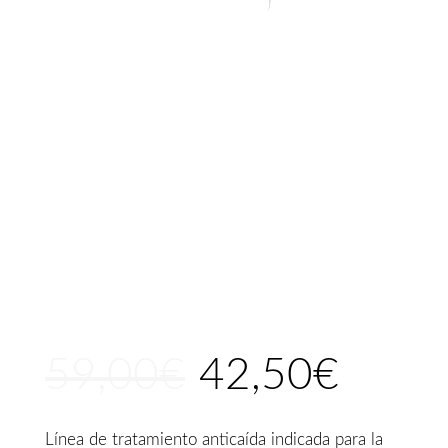
59,00
€
42,50
€
El
El
precio
precio
original
actual
Línea de tratamiento anticaída indicada para la
era:
es: