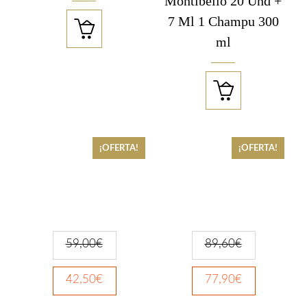
Montibello 20 Und +
7 Ml 1 Champu 300

ml

¡OFERTA!
¡OFERTA!
59,00
€
89,60
€
42,50
€
77,90
€