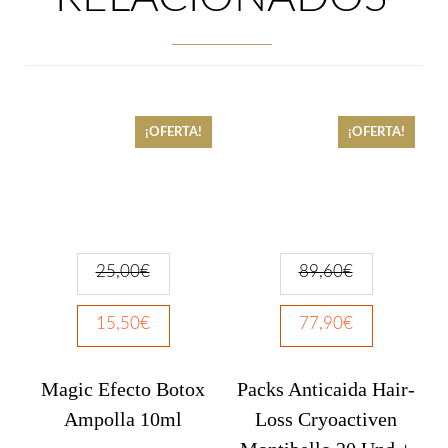
¡OFERTA!
¡OFERTA!
25,00
€
89,60
€
15,50
€
77,90
€
Magic Efecto Botox
Packs Anticaida Hair-
Ampolla 10ml
Loss Cryoactiven