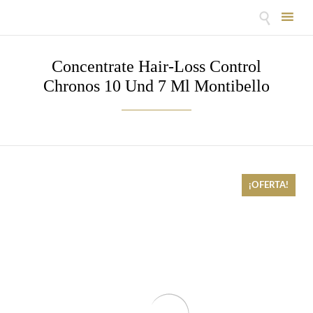

Skip
to
Concentrate Hair-Loss Control
content
Chronos 10 Und 7 Ml Montibello
¡OFERTA!