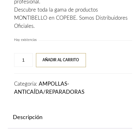
profesional.
Descubre toda la gama de productos
MONTIBELLO en COPEBE. Somos Distribuidores
Oficiales.
Hay existencias
Concentrate
AÑADIR AL CARRITO
Hair-
Loss
Control
Categoría:
AMPOLLAS-
Chronos
ANTICAÍDA/REPARADORAS
10
Und
7
Descripción
Ml
Montibello
cantidad