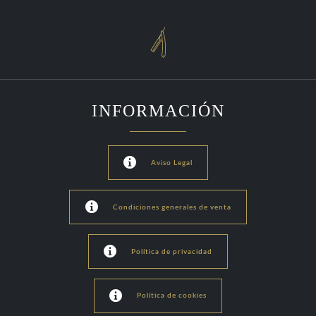

INFORMACIÓN

Aviso Legal

Condiciones generales de venta

Política de privacidad

Política de cookies