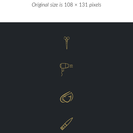
Original size is
108 × 131
pixels



