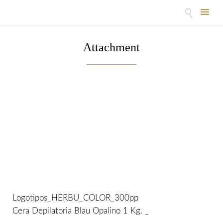

Skip
to
Attachment
content
Logotipos_HERBU_COLOR_300pp
Cera Depilatoria Blau Opalino 1 Kg. _