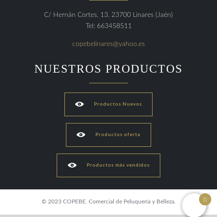
C/ Hernán Cortes, 13. 23700 Linares (Jaén)
Tel: 663458511
copebelinares@yahoo.es
NUESTROS PRODUCTOS

Productos Nuevos

Productos oferta

Productos más vendidos
0
© 2023 COPEBE. Comercial de Peluquería y Belleza.