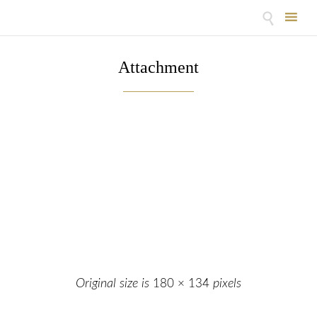

Skip
to
Attachment
content
Original size is
180 × 134
pixels