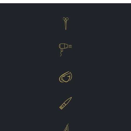




