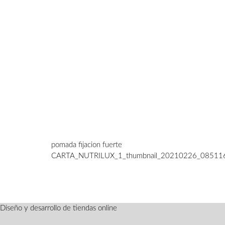
pomada fijacion fuerte
CARTA_NUTRILUX_1_thumbnail_20210226_08511
Diseño y desarrollo de tiendas online