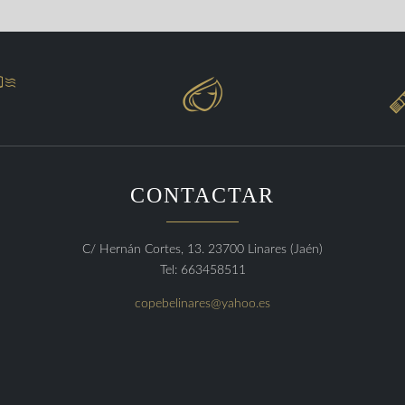


CONTACTAR
C/ Hernán Cortes, 13. 23700 Linares (Jaén)
Tel: 663458511
copebelinares@yahoo.es