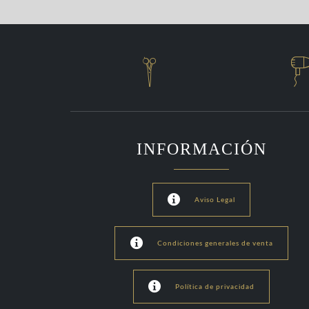

INFORMACIÓN

Aviso Legal

Condiciones generales de venta

Política de privacidad