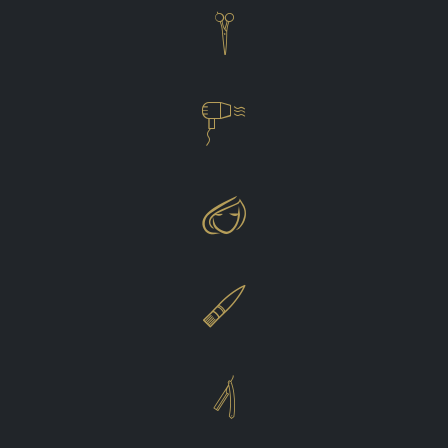




