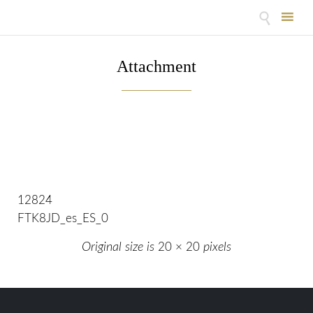

Skip
to
Attachment
content
12824
FTK8JD_es_ES_0
Original size is
20 × 20
pixels