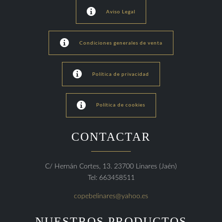

Aviso Legal

Condiciones generales de venta

Política de privacidad

Política de cookies
CONTACTAR
C/ Hernán Cortes, 13. 23700 Linares (Jaén)
Tel: 663458511
copebelinares@yahoo.es
NUESTROS PRODUCTOS