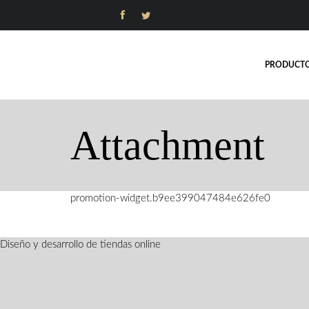


PRODUCT
Attachment
promotion-widget.b9ee399047484e626fe0
Diseño y desarrollo de tiendas online