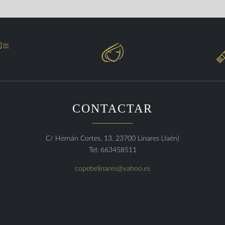


CONTACTAR
C/ Hernán Cortes, 13. 23700 Linares (Jaén)
Tel: 663458511
copebelinares@yahoo.es