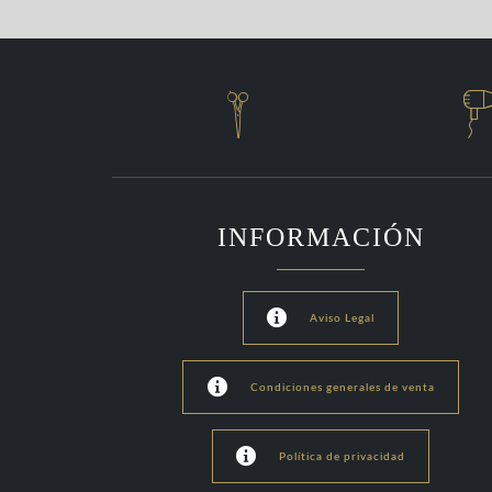

INFORMACIÓN

Aviso Legal

Condiciones generales de venta

Política de privacidad