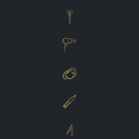




