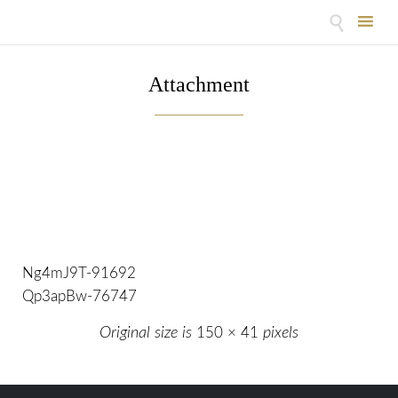

Skip
to
Attachment
content
Ng4mJ9T-91692
Qp3apBw-76747
Original size is
150 × 41
pixels