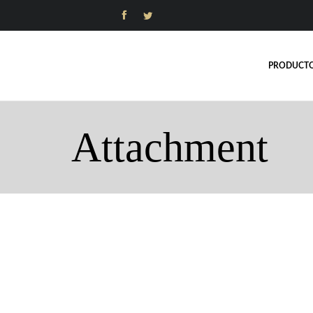


PRODUCT
Attachment