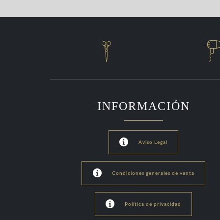

INFORMACIÓN

Aviso Legal

Condiciones generales de venta

Política de privacidad