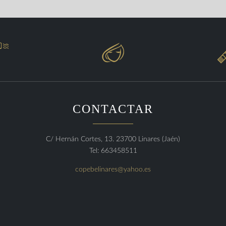


CONTACTAR
C/ Hernán Cortes, 13. 23700 Linares (Jaén)
Tel: 663458511
copebelinares@yahoo.es