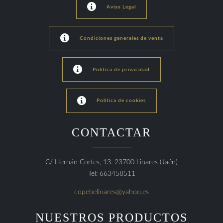

Aviso Legal

Condiciones generales de venta

Política de privacidad

Política de cookies
CONTACTAR
C/ Hernán Cortes, 13. 23700 Linares (Jaén)
Tel: 663458511
copebelinares@yahoo.es
NUESTROS PRODUCTOS