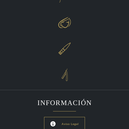



INFORMACIÓN

Aviso Legal