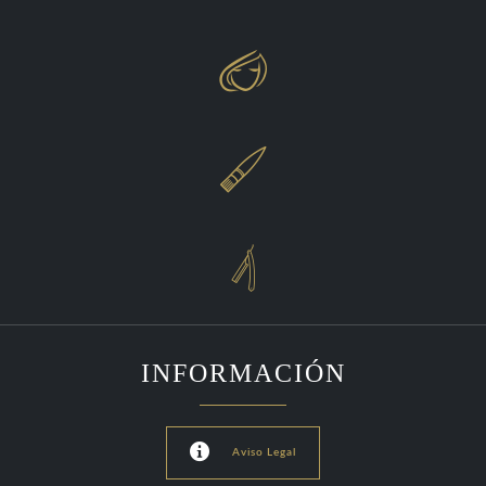



INFORMACIÓN

Aviso Legal