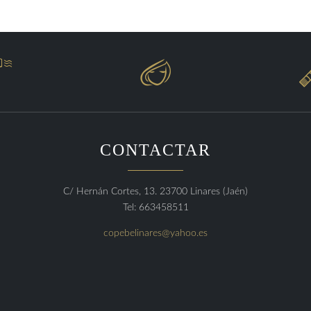


CONTACTAR
C/ Hernán Cortes, 13. 23700 Linares (Jaén)
Tel: 663458511
copebelinares@yahoo.es