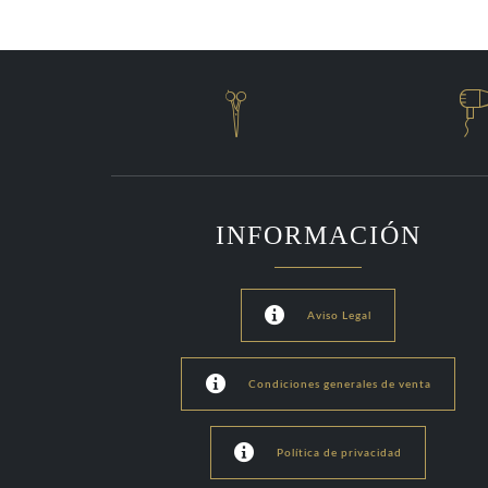
Diseño y desarrollo de tiendas online

INFORMACIÓN

Aviso Legal

Condiciones generales de venta

Política de privacidad