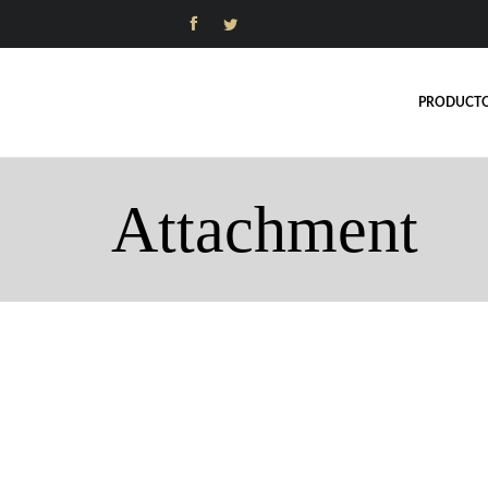


PRODUCT
Attachment