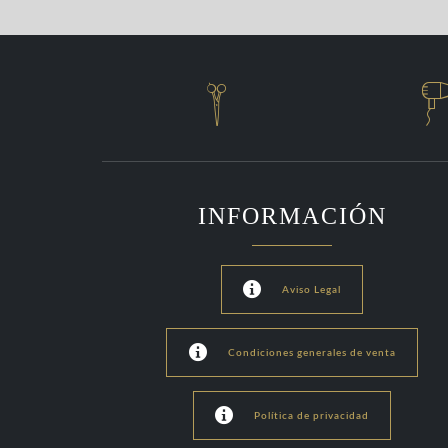

INFORMACIÓN

Aviso Legal

Condiciones generales de venta

Política de privacidad