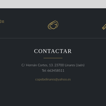


CONTACTAR
C/ Hernán Cortes, 13. 23700 Linares (Jaén)
Tel: 663458511
copebelinares@yahoo.es