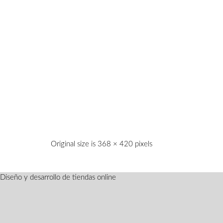
Original size is
368 × 420
pixels
Diseño y desarrollo de tiendas online