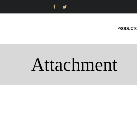


PRODUCT
Attachment