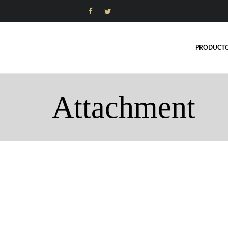


PRODUCT
Attachment