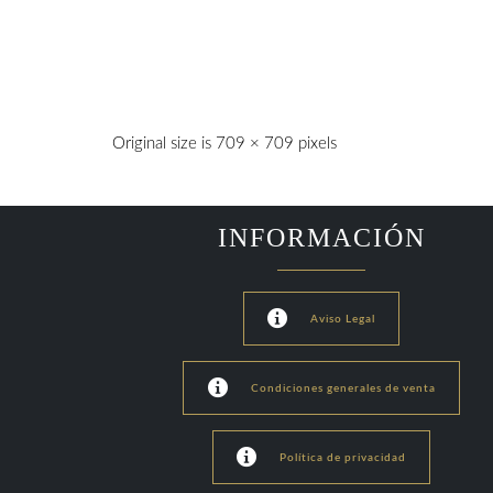

Original size is
709 × 709
pixels
Diseño y desarrollo de tiendas online
INFORMACIÓN

Aviso Legal

Condiciones generales de venta

Política de privacidad