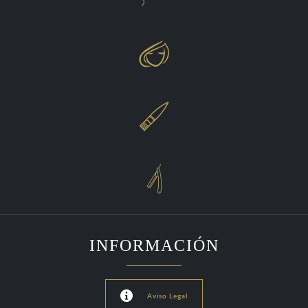



INFORMACIÓN

Aviso Legal