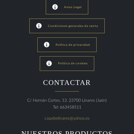

Aviso Legal

Condiciones generales de venta

Política de privacidad

Política de cookies
CONTACTAR
C/ Hernán Cortes, 13. 23700 Linares (Jaén)
Tel: 663458511
copebelinares@yahoo.es
NUESTROS PRODUCTOS