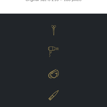



