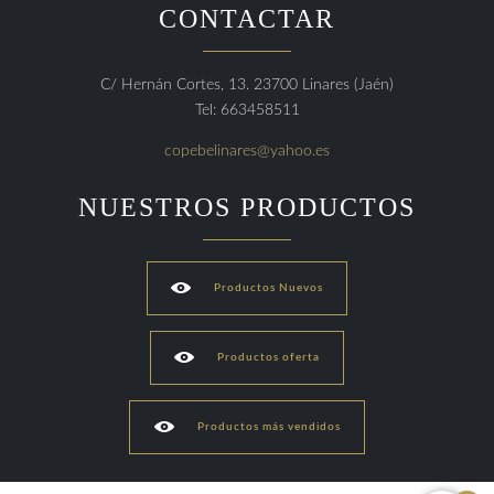
CONTACTAR
C/ Hernán Cortes, 13. 23700 Linares (Jaén)
Tel: 663458511
copebelinares@yahoo.es
NUESTROS PRODUCTOS

Productos Nuevos

Productos oferta

Productos más vendidos