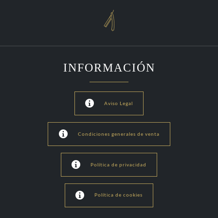

INFORMACIÓN

Aviso Legal

Condiciones generales de venta

Política de privacidad

Política de cookies