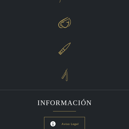



INFORMACIÓN

Aviso Legal